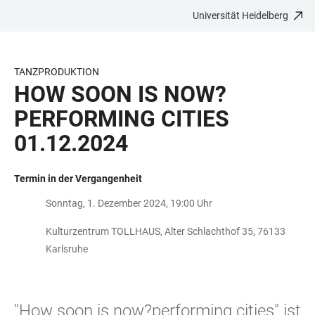
Universität Heidelberg
ZUM
HAUPTNAVIGATION
WEBSEITENSUCHE
LINKS
HAUPTINHALT
ÖFFNEN
ÖFFNEN
ZUR
BARRIEREFREIHEIT
TANZPRODUKTION
HOW SOON IS NOW?
PERFORMING CITIES
01.12.2024
Termin in der Vergangenheit
Sonntag, 1. Dezember 2024, 19:00 Uhr
Kulturzentrum TOLLHAUS, Alter Schlachthof 35, 76133
Karlsruhe
"How soon is now?performing cities" ist