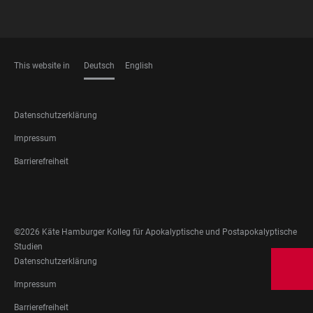
This website in
Deutsch
English
SPRACHEN
FOOTER
Datenschutzerklärung
LEGAL
Impressum
Barrierefreiheit
FOOTER
SOCIAL
MEDIA
©2026 Käte Hamburger Kolleg für Apokalyptische und Postapokalyptische
Studien
FOOTER
Datenschutzerklärung
LEGAL
Impressum
Barrierefreiheit