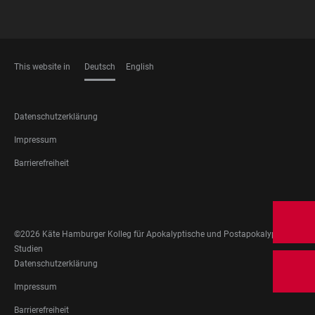
This website in
Deutsch
English
SPRACHEN
FOOTER
Datenschutzerklärung
LEGAL
Impressum
Barrierefreiheit
FOOTER
SOCIAL
MEDIA
©2026 Käte Hamburger Kolleg für Apokalyptische und Postapokalyptische
Studien
FOOTER
Datenschutzerklärung
LEGAL
Impressum
Barrierefreiheit