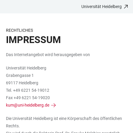
Universität Heidelberg
ZUM
HAUPTNAVIGATION
WEBSEITENSUCHE
LINKS
HAUPTINHALT
ÖFFNEN
ÖFFNEN
ZUR
BARRIEREFREIHEIT
RECHTLICHES
IMPRESSUM
Das Internetangebot wird herausgegeben von
Universität Heidelberg
Grabengasse 1
69117 Heidelberg
Tel. +49 6221 54-19012
Fax +49 6221 54-19020
kum@uni-heidelberg.de
Die Universität Heidelberg ist eine Körperschaft des öffentlichen
Rechts.