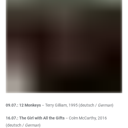
09.07.: 12 Monkeys
– Terry Gilliam, 1995 (deutsch /
German
)
16.07.: The Girl with All the Gifts
– Colm McCarthy, 2016
(deutsch /
German
)