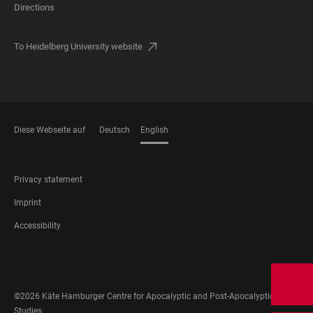
Directions
To Heidelberg University website
Diese Webseite auf
Deutsch
English
LANGUAGES
FOOTER
Privacy statement
LEGAL
Imprint
Accessibility
FOOTER
SOCIAL
MEDIA
©2026 Käte Hamburger Centre for Apocalyptic and Post-Apocalyptic
Studies