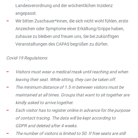
Landesverordnung und der wöchentlichen Inzidenz
angepasst.
Wir bitten Zuschauer*innen, die sich nicht wohl fühlen, erste
Anzeichen oder Symptome einer Erkältung/Grippe haben,
zuhause zu bleiben und freuen uns, Sie bei zukünftigen
Veranstaltungen des CAPAS begrüßen zu dürfen.
Covid-19 Regulations
:
Visitors must wear a medical mask until reaching and when
leaving their seat. While sitting, they can be taken off.
The minimum distance of 1.5 m between visitors must be
maintained at all times. Groups that want to sit together are
kindly asked to arrive together.
Each visitor has to register online in advance for the purpose
of contact tracing. The data will be kept according to
GDPR and deleted after 4 weeks.
The number of visitors is limited to 50. If free seats are still