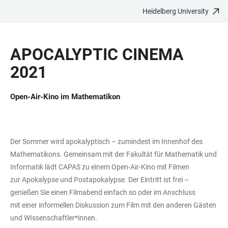
Heidelberg University
JUMP
OPEN
OPEN
ACCESSIBILITY
TO
MAIN
SEARCH
LINKS
MAIN
NAVIGATION
FORM
APOCALYPTIC CINEMA
CONTENT
2021
Open-Air-Kino im Mathematikon
Der Sommer wird apokalyptisch – zumindest im Innenhof des
Mathematikons. Gemeinsam mit der Fakultät für Mathematik und
Informatik lädt CAPAS zu einem Open-Air-Kino mit Filmen
zur Apokalypse und Postapokalypse. Der Eintritt ist frei –
genießen Sie einen Filmabend einfach so oder im Anschluss
mit einer informellen Diskussion zum Film mit den anderen Gästen
und WIssenschaftler*innen.